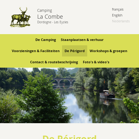
français
Camping
La Combe
English
Nederlands
Dordogne - Les Eyzies
De Camping
Staanplaatsen & verhuur
Voorzieningen & Faciliteiten
De Périgord
Workshops & groepen
Contact & routebeschrijving
Foto's & video's
De Périgord