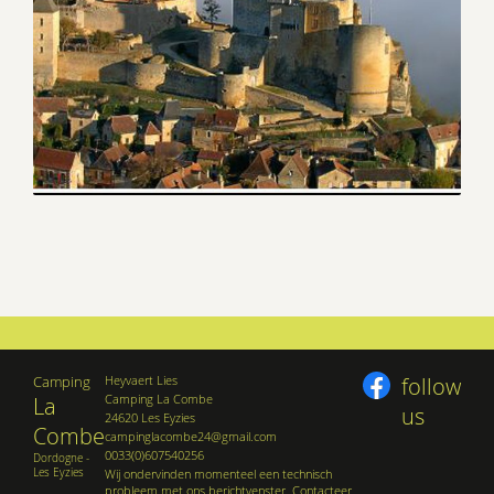
Camping
Heyvaert Lies
follow
Camping La Combe
La
us
24620 Les Eyzies
Combe
campinglacombe24@gmail.com
0033(0)607540256
Dordogne -
Les Eyzies
Wij ondervinden momenteel een technisch
probleem met ons berichtvenster. Contacteer