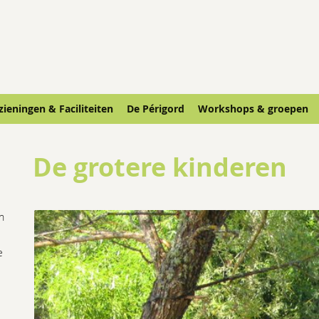
ieningen & Faciliteiten
De Périgord
Workshops & groepen
De grotere kinderen
n
e